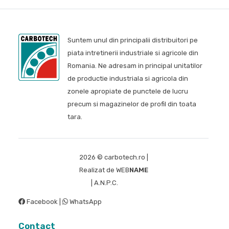
Suntem unul din principalii distribuitori pe
piata intretinerii industriale si agricole din
Romania. Ne adresam in principal unitatilor
de productie industriala si agricola din
zonele apropiate de punctele de lucru
precum si magazinelor de profil din toata
tara.
2026 © carbotech.ro |
Realizat de
WEB
NAME
|
A.N.P.C.
S.O.L.
Facebook
|
WhatsApp
Contact