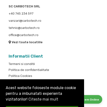
SC CARBOTECH SRL
+40 745 234 597
vanzari@carbotech.ro
tehnic@carbotech.ro
office@carbotech.ro
Vezi toate locatiile
Informatii Client
Termeni si conditii
Politica de confidentialitate
Politica Cookies
Cum cumpar
Acest website foloseste module cookie
Informatii Livrare
pentru a imbunatati experienta
Cere oferta
vizitatorilor!
Citeste mai mult
Suntem Online
Contact